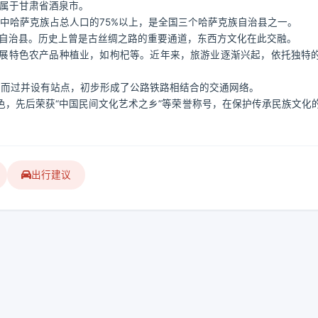
隶属于甘肃省酒泉市。
），其中哈萨克族占总人口的75%以上，是全国三个哈萨克族自治县之一。
改称自治县。历史上曾是古丝绸之路的重要通道，东西方文化在此交融。
展特色农产品种植业，如枸杞等。近年来，旅游业逐渐兴起，依托独特
境而过并设有站点，初步形成了公路铁路相结合的交通网络。
，先后荣获“中国民间文化艺术之乡”等荣誉称号，在保护传承民族文化
出行建议