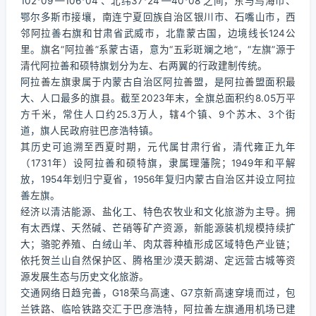
102°09′—106°04′、北纬37°24′—40°08′之间，东与乌海市、
鄂尔多斯市接壤，南连宁夏回族自治区银川市、石嘴山市，西
邻阿拉善右旗和甘肃省武威市，北靠蒙古国，边境线长124公
里。旗名“阿拉善”系蒙古语，意为“五彩斑斓之地”，“左旗”源于
清代阿拉善和硕特旗划分为左、右两翼的行政建制传统。
阿拉善左旗隶属于内蒙古自治区阿拉善盟，是阿拉善盟面积最
大、人口最多的旗县。截至2023年末，全旗总面积约8.05万平
方千米，常住人口约25.3万人，辖4个镇、9个苏木、3个街
道，旗人民政府驻巴彦浩特镇。
其历史可追溯至西夏时期，元代属甘肃行省，清代雍正九年
（1731年）设阿拉善和硕特旗，隶属理藩院；1949年和平解
放，1954年划归宁夏省，1956年复归内蒙古自治区并设立阿拉
善左旗。
经济以清洁能源、盐化工、特色农牧业和文化旅游为主导。拥
有太西煤、天然碱、芒硝等矿产资源，新能源装机规模持续扩
大；骆驼养殖、白绒山羊、肉苁蓉种植形成区域特色产业链；
依托贺兰山自然保护区、腾格里沙漠天鹅湖、定远营古城等资
源发展生态与历史文化旅游。
交通网络日趋完善，G18荣乌高速、G7京新高速穿境而过，包
兰铁路、临哈铁路交汇于巴彦浩特，阿拉善左旗通用机场已建