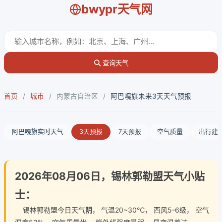
bwypr天气网
查询天气
首页
/
城市
/
内蒙古自治区
/
阿巴嘎旗未来3天天气预报
阿巴嘎旗实时天气
3天预报
7天预报
空气质量
出行建
2026年08月06日，锡林郭勒盟天气小贴
士：
锡林郭勒盟今日天气
阴
， 气温20~30℃， 西风5-6级， 空气