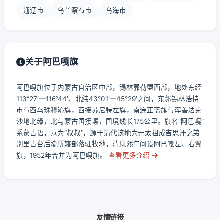
通辽市
乌兰察布市
乌海市
关于阿巴嘎旗
阿巴嘎旗位于内蒙古自治区中部，锡林郭勒盟西部，地处东经
113°27′—116°44′、北纬43°01′—45°29′之间，东邻锡林浩特
市与西乌珠穆沁旗，西接苏尼特左旗，南连正蓝旗与浑善达克
沙地北缘，北与蒙古国接壤，国境线长175公里。旗名“阿巴嘎”
系蒙古语，意为“叔叔”，源于清代该地为元太祖成吉思汗之弟
别里古台后裔所辖部落驻牧地，清康熙年间设阿巴嘎左、右翼
旗，1952年合并为阿巴嘎旗。
查看更多介绍
友情链接