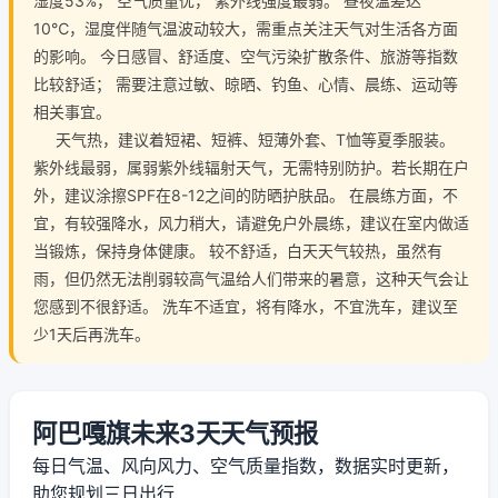
湿度53%， 空气质量优， 紫外线强度最弱。 昼夜温差达
10℃，湿度伴随气温波动较大，需重点关注天气对生活各方面
的影响。 今日感冒、舒适度、空气污染扩散条件、旅游等指数
比较舒适； 需要注意过敏、晾晒、钓鱼、心情、晨练、运动等
相关事宜。
天气热，建议着短裙、短裤、短薄外套、T恤等夏季服装。
紫外线最弱，属弱紫外线辐射天气，无需特别防护。若长期在户
外，建议涂擦SPF在8-12之间的防晒护肤品。 在晨练方面，不
宜，有较强降水，风力稍大，请避免户外晨练，建议在室内做适
当锻炼，保持身体健康。 较不舒适，白天天气较热，虽然有
雨，但仍然无法削弱较高气温给人们带来的暑意，这种天气会让
您感到不很舒适。 洗车不适宜，将有降水，不宜洗车，建议至
少1天后再洗车。
阿巴嘎旗未来3天天气预报
每日气温、风向风力、空气质量指数，数据实时更新，
助您规划三日出行