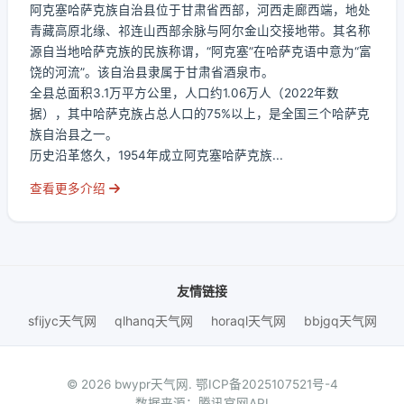
阿克塞哈萨克族自治县位于甘肃省西部，河西走廊西端，地处
青藏高原北缘、祁连山西部余脉与阿尔金山交接地带。其名称
源自当地哈萨克族的民族称谓，“阿克塞”在哈萨克语中意为“富
饶的河流”。该自治县隶属于甘肃省酒泉市。
全县总面积3.1万平方公里，人口约1.06万人（2022年数
据），其中哈萨克族占总人口的75%以上，是全国三个哈萨克
族自治县之一。
历史沿革悠久，1954年成立阿克塞哈萨克族...
查看更多介绍
友情链接
sfijyc天气网
qlhanq天气网
horaql天气网
bbjgq天气网
© 2026 bwypr天气网.
鄂ICP备2025107521号-4
数据来源：腾讯官网API