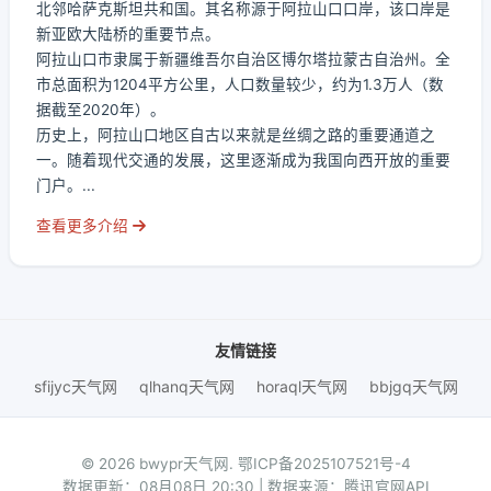
北邻哈萨克斯坦共和国。其名称源于阿拉山口口岸，该口岸是
新亚欧大陆桥的重要节点。
阿拉山口市隶属于新疆维吾尔自治区博尔塔拉蒙古自治州。全
市总面积为1204平方公里，人口数量较少，约为1.3万人（数
据截至2020年）。
历史上，阿拉山口地区自古以来就是丝绸之路的重要通道之
一。随着现代交通的发展，这里逐渐成为我国向西开放的重要
门户。...
查看更多介绍
友情链接
sfijyc天气网
qlhanq天气网
horaql天气网
bbjgq天气网
© 2026 bwypr天气网.
鄂ICP备2025107521号-4
数据更新：08月08日 20:30 | 数据来源：腾讯官网API