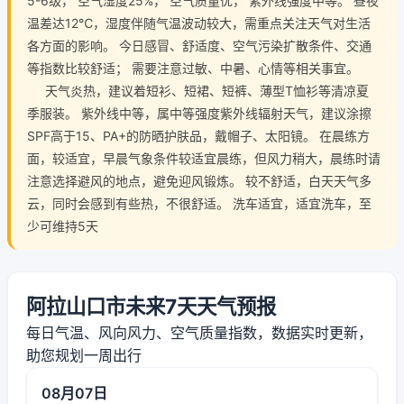
5-6级， 空气湿度25%， 空气质量优， 紫外线强度中等。 昼夜
温差达12℃，湿度伴随气温波动较大，需重点关注天气对生活
各方面的影响。 今日感冒、舒适度、空气污染扩散条件、交通
等指数比较舒适； 需要注意过敏、中暑、心情等相关事宜。
天气炎热，建议着短衫、短裙、短裤、薄型T恤衫等清凉夏
季服装。 紫外线中等，属中等强度紫外线辐射天气，建议涂擦
SPF高于15、PA+的防晒护肤品，戴帽子、太阳镜。 在晨练方
面，较适宜，早晨气象条件较适宜晨练，但风力稍大，晨练时请
注意选择避风的地点，避免迎风锻炼。 较不舒适，白天天气多
云，同时会感到有些热，不很舒适。 洗车适宜，适宜洗车，至
少可维持5天
阿拉山口市未来7天天气预报
每日气温、风向风力、空气质量指数，数据实时更新，
助您规划一周出行
08月07日