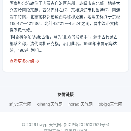
阿鲁科尔沁旗位于内蒙古自治区东部、赤峰市东北部，地处大
兴安岭南段东麓，西邻巴林左旗，东接通辽市扎鲁特旗，南连
翁牛特旗，北靠锡林郭勒盟西乌珠穆沁旗，地理坐标介于东经
118°47′—121°36′、北纬43°21′—45°24′之间，属中温带大陆
性季风气候。
“阿鲁科尔沁”系蒙古语，意为“北方的弓箭手”，源于古代蒙古
部落名称，清代设札萨克旗，沿用此名。1949年隶属昭乌达
盟，1969年划归...
查看更多介绍
友情链接
sfijyc天气网
qlhanq天气网
horaql天气网
bbjgq天气网
© 2026 bwypr天气网.
鄂ICP备2025107521号-4
数据来源：腾讯官网API