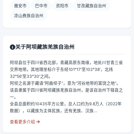
雅安市
巴中市
资阳市
甘孜藏族自治州
凉山彝族自治州
关于阿坝藏族羌族自治州
阿坝县位于四川省西北部，青藏高原东南缘，地处川甘青三省
交界地带。其地理坐标介于东经101°17′至102°38′，北纬
32°56′至33°30′之间。
阿坝之名源于藏语“阿曲坝子”，意为“河谷地带的富饶之地”。
该县隶属于四川省阿坝藏族羌族自治州，是该自治州下辖县之
一。
全县总面积约10435平方公里，总人口约为9.8万人（2022年
数据），以藏族为主体民族，还有羌族、汉族...
查看更多介绍