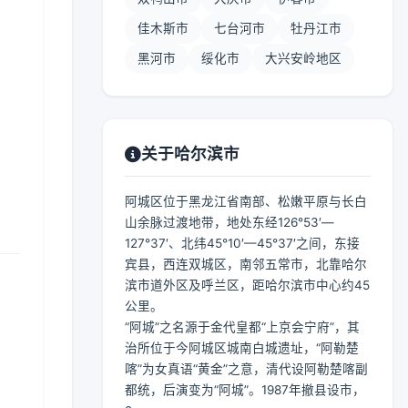
佳木斯市
七台河市
牡丹江市
黑河市
绥化市
大兴安岭地区
】
关于哈尔滨市
阿城区位于黑龙江省南部、松嫩平原与长白
山余脉过渡地带，地处东经126°53′—
127°37′、北纬45°10′—45°37′之间，东接
宾县，西连双城区，南邻五常市，北靠哈尔
滨市道外区及呼兰区，距哈尔滨市中心约45
公里。
“阿城”之名源于金代皇都“上京会宁府”，其
治所位于今阿城区城南白城遗址，“阿勒楚
喀”为女真语“黄金”之意，清代设阿勒楚喀副
都统，后演变为“阿城”。1987年撤县设市，