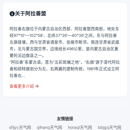
关于阿拉善盟
阿拉善右旗位于内蒙古自治区西部、阿拉善盟西南部，地处东
经97°10′—102°58′、北纬37°26′—40°36′之间，东与阿拉善
左旗接壤，西与甘肃省酒泉市、张掖市毗邻，南连甘肃省武威
市，北与蒙古国交界，边境线长496公里，是内蒙古自治区重
要的沿边旗县之一。
“阿拉善”系蒙古语，意为“五彩斑斓之地”，“右旗”源于清代阿拉
善和硕特旗划分为左、右两翼的建制传统，1961年正式设立阿
拉善右...
查看更多介绍
友情链接
sfijyc天气网
qlhanq天气网
horaql天气网
bbjgq天气网