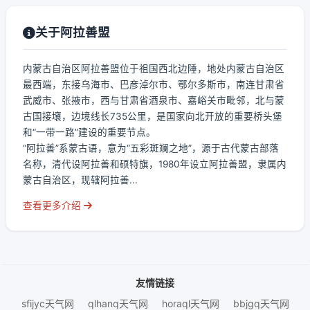
关于阿拉善盟
内蒙古自治区阿拉善盟位于祖国西北边陲，地处内蒙古自治区
最西端，东接乌海市、巴彦淖尔市、鄂尔多斯市，南连甘肃省
武威市、张掖市，西与甘肃省酒泉市、嘉峪关市毗邻，北与蒙
古国接壤，边境线长735公里，是国家向北开放的重要桥头堡
和“一带一路”建设的重要节点。
“阿拉善”系蒙古语，意为“五彩斑斓之地”，源于古代蒙古部落
名称，清代设阿拉善和硕特旗，1980年设立阿拉善盟，隶属内
蒙古自治区，现辖阿拉善...
查看更多介绍
友情链接
sfijyc天气网
qlhanq天气网
horaql天气网
bbjgq天气网