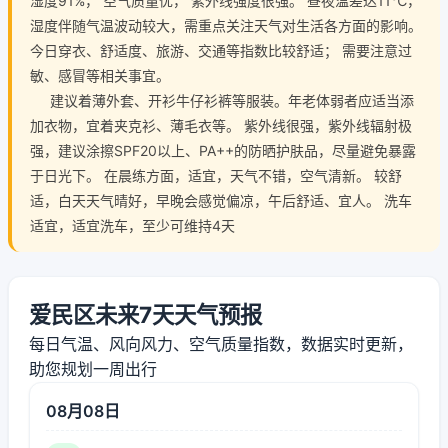
湿度91%， 空气质量优， 紫外线强度很强。 昼夜温差达11℃，
湿度伴随气温波动较大，需重点关注天气对生活各方面的影响。
今日穿衣、舒适度、旅游、交通等指数比较舒适； 需要注意过
敏、感冒等相关事宜。
建议着薄外套、开衫牛仔衫裤等服装。年老体弱者应适当添
加衣物，宜着夹克衫、薄毛衣等。 紫外线很强，紫外线辐射极
强，建议涂擦SPF20以上、PA++的防晒护肤品，尽量避免暴露
于日光下。 在晨练方面，适宜，天气不错，空气清新。 较舒
适，白天天气晴好，早晚会感觉偏凉，午后舒适、宜人。 洗车
适宜，适宜洗车，至少可维持4天
爱民区未来7天天气预报
每日气温、风向风力、空气质量指数，数据实时更新，
助您规划一周出行
08月08日