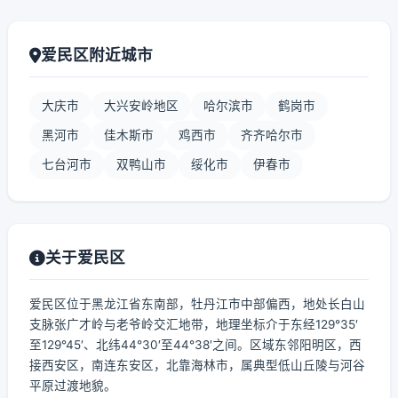
爱民区附近城市
大庆市
大兴安岭地区
哈尔滨市
鹤岗市
黑河市
佳木斯市
鸡西市
齐齐哈尔市
七台河市
双鸭山市
绥化市
伊春市
关于爱民区
爱民区位于黑龙江省东南部，牡丹江市中部偏西，地处长白山
支脉张广才岭与老爷岭交汇地带，地理坐标介于东经129°35′
至129°45′、北纬44°30′至44°38′之间。区域东邻阳明区，西
接西安区，南连东安区，北靠海林市，属典型低山丘陵与河谷
平原过渡地貌。