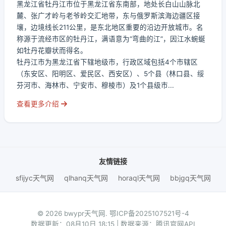
黑龙江省牡丹江市位于黑龙江省东南部，地处长白山山脉北
麓、张广才岭与老爷岭交汇地带，东与俄罗斯滨海边疆区接
壤，边境线长211公里，是东北地区重要的沿边开放城市。名
称源于流经市区的牡丹江，满语意为“弯曲的江”，因江水蜿蜒
如牡丹花瓣状而得名。
牡丹江市为黑龙江省下辖地级市，行政区域包括4个市辖区
（东安区、阳明区、爱民区、西安区）、5个县（林口县、绥
芬河市、海林市、宁安市、穆棱市）及1个县级市...
查看更多介绍
友情链接
sfijyc天气网
qlhanq天气网
horaql天气网
bbjgq天气网
© 2026 bwypr天气网.
鄂ICP备2025107521号-4
数据更新：08月10日 18:15 | 数据来源：腾讯官网API