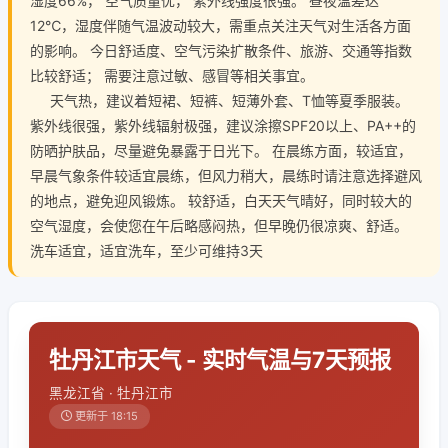
湿度66%， 空气质量优， 紫外线强度很强。 昼夜温差达
12℃，湿度伴随气温波动较大，需重点关注天气对生活各方面
的影响。 今日舒适度、空气污染扩散条件、旅游、交通等指数
比较舒适； 需要注意过敏、感冒等相关事宜。
天气热，建议着短裙、短裤、短薄外套、T恤等夏季服装。
紫外线很强，紫外线辐射极强，建议涂擦SPF20以上、PA++的
防晒护肤品，尽量避免暴露于日光下。 在晨练方面，较适宜，
早晨气象条件较适宜晨练，但风力稍大，晨练时请注意选择避风
的地点，避免迎风锻炼。 较舒适，白天天气晴好，同时较大的
空气湿度，会使您在午后略感闷热，但早晚仍很凉爽、舒适。
洗车适宜，适宜洗车，至少可维持3天
牡丹江市天气 - 实时气温与7天预报
黑龙江省 · 牡丹江市
更新于 18:15