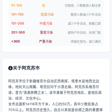
51-100
良
可接受，少数敏感人群注意
101-150
轻度污染
敏感人群减少户外活动
151-200
中度污染
减少户外活动，佩戴口罩
201-300
重度污染
避免户外活动，关闭门窗
>300
严重污染
停留在室内，减少通风
关于阿克苏市
阿克苏市位于新疆维吾尔自治区西南部，塔里木盆地西北边
缘，地处天山南麓、塔克拉玛干沙漠北缘。阿克苏系维吾尔
语，意为“清澈奔腾之水”。该市隶属于阿克苏地区，是地区政
治、经济、文化中心。
全市总面积14116平方千米，人口约50万，其中少数民族占
70%以上。阿克苏历史悠久，自古以来就是丝绸之路的重要驿