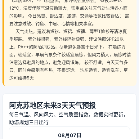
气湿度39%， 空气质量优， 紫外线强度很强。 昼夜温差达
12℃，湿度伴随气温波动较大，需重点关注天气对生活各方面
的影响。 今日感冒、舒适度、旅游、交通等指数比较舒适； 需
要注意过敏、钓鱼、中暑、心情等相关事宜。
天气炎热，建议着短衫、短裙、短裤、薄型T恤衫等清凉夏
季服装。 紫外线很强，紫外线辐射极强，建议涂擦SPF20以
上、PA++的防晒护肤品，尽量避免暴露于日光下。 在晨练方
面，较适宜，早晨气象条件较适宜晨练，但风力稍大，晨练时请
注意选择避风的地点，避免迎风锻炼。 较不舒适，白天天气多
云，同时会感到有些热，不很舒适。 洗车适宜，适宜洗车，至
少可维持5天
阿克苏地区未来3天天气预报
每日气温、风向风力、空气质量指数，数据实时更新，
助您规划三日出行
08月07日