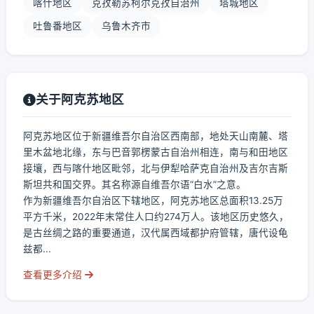
喀什地区
克孜勒苏柯尔克孜自治州
塔城地区
吐鲁番地区
乌鲁木齐市
关于阿克苏地区
阿克苏地区位于新疆维吾尔自治区西南部，地处天山南麓、塔
里木盆地北缘，东与巴音郭楞蒙古自治州相连，南与和田地区
接壤，西与喀什地区毗邻，北与伊犁哈萨克自治州及吉尔吉斯
斯坦共和国交界。其名称源自维吾尔语“白水”之意。
作为新疆维吾尔自治区下辖地区，阿克苏地区总面积13.25万
平方千米，2022年末常住人口约274万人。该地区历史悠久，
是古丝绸之路的重要通道，汉代属西域都护府管辖，唐代设龟
兹都...
查看更多介绍