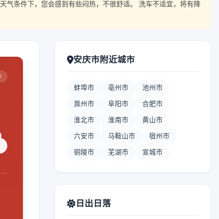
天气条件下，您会感到有些闷热，不很舒适。 洗车不适宜，将有降
安庆市附近城市
0
蚌埠市
亳州市
池州市
滁州市
阜阳市
合肥市
淮北市
淮南市
黄山市
六安市
马鞍山市
宿州市
铜陵市
芜湖市
宣城市
日出日落