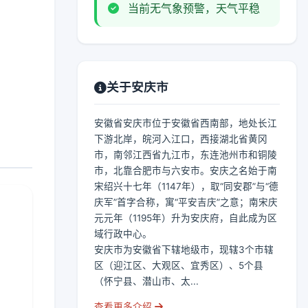
当前无气象预警，天气平稳
关于安庆市
安徽省安庆市位于安徽省西南部，地处长江
下游北岸，皖河入江口，西接湖北省黄冈
市，南邻江西省九江市，东连池州市和铜陵
市，北靠合肥市与六安市。安庆之名始于南
宋绍兴十七年（1147年），取“同安郡”与“德
庆军”首字合称，寓“平安吉庆”之意；南宋庆
元元年（1195年）升为安庆府，自此成为区
域行政中心。
安庆市为安徽省下辖地级市，现辖3个市辖
区（迎江区、大观区、宜秀区）、5个县
（怀宁县、潜山市、太...
查看更多介绍