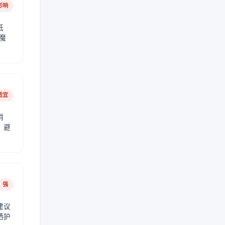
影响
低
魔
适宜
稍
，避
强
建议
晒护