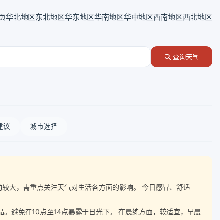
页
华北地区
东北地区
华东地区
华南地区
华中地区
西南地区
西北地区
查询天气
建议
城市选择
温波动较大，需重点关注天气对生活各方面的影响。 今日感冒、舒适
。避免在10点至14点暴露于日光下。 在晨练方面，较适宜，早晨