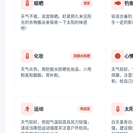
晾晒
钓
适宜
天气不错，适宜晾晒。赶紧把久未见阳
较适合垂钓
光的衣物搬出来吸收一下太阳的味道
生一定的影
吧！
化妆
心
防脱水防晒
天气炎热，用防脱水防晒化妆品，少用
天气较好，
粉底和胭脂，常补粉。
烦躁，注意
和，给自己
运动
太
较适宜
天气较好，但因气温较高且风力较强，
白天虽有白
请适当降低运动强度并注意户外防风。
强，建议佩