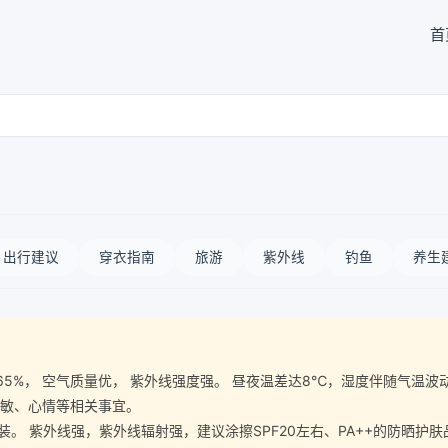
首
出行建议
穿衣指南
旅游
紫外线
钓鱼
养生
气湿度65%， 空气质量优， 紫外线强度强。 昼夜温差达8℃，湿度伴随气
过敏、心情等相关事宜。
紫外线强，紫外线辐射强，建议涂擦SPF20左右、PA++的防晒护肤品