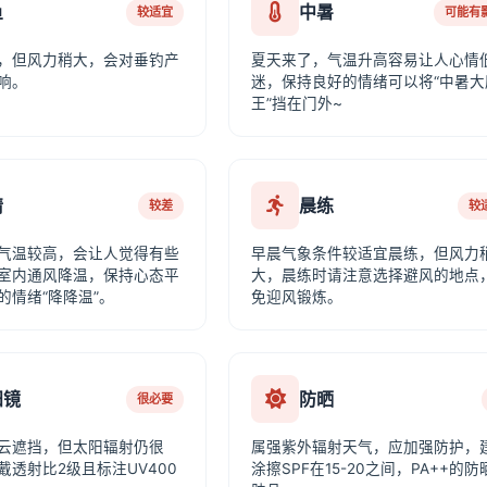
鱼
中暑
较适宜
可能有
，但风力稍大，会对垂钓产
夏天来了，气温升高容易让人心情
响。
迷，保持良好的情绪可以将“中暑大
王”挡在门外~
情
晨练
较差
较
气温较高，会让人觉得有些
早晨气象条件较适宜晨练，但风力
室内通风降温，保持心态平
大，晨练时请注意选择避风的地点
的情绪“降降温”。
免迎风锻炼。
阳镜
防晒
很必要
云遮挡，但太阳辐射仍很
属强紫外辐射天气，应加强防护，
戴透射比2级且标注UV400
涂擦SPF在15-20之间，PA++的防