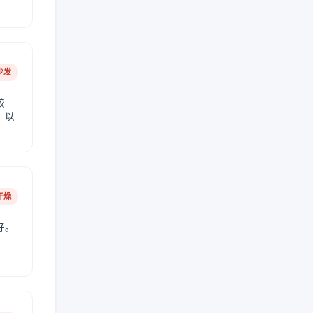
少发
较
，以
干燥
好。