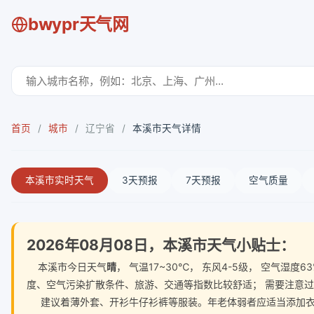
bwypr天气网
首页
/
城市
/
辽宁省
/
本溪市天气详情
本溪市实时天气
3天预报
7天预报
空气质量
2026年08月08日，本溪市天气小贴士：
本溪市今日天气
晴
， 气温17~30℃， 东风4-5级， 空气
度、空气污染扩散条件、旅游、交通等指数比较舒适； 需要注意
建议着薄外套、开衫牛仔衫裤等服装。年老体弱者应适当添加衣物，