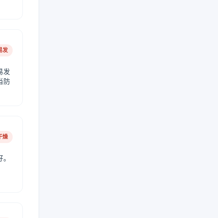
易发
易发
当防
干燥
好。