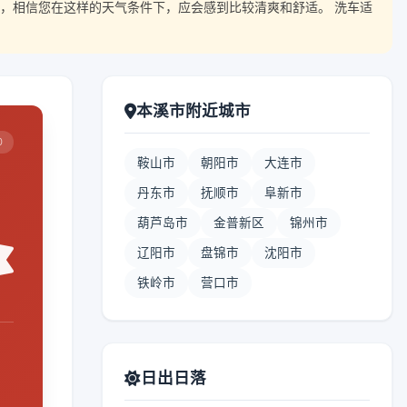
，相信您在这样的天气条件下，应会感到比较清爽和舒适。 洗车适
本溪市附近城市
0
鞍山市
朝阳市
大连市
丹东市
抚顺市
阜新市
葫芦岛市
金普新区
锦州市
辽阳市
盘锦市
沈阳市
铁岭市
营口市
日出日落