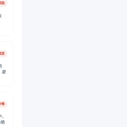
风险
友
适宜
稍
，避
中等
护，
防晒