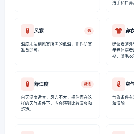
洁手和口鼻
风寒
穿
无
温度未达到风寒所需的低温，稍作防寒
建议着薄外
准备即可。
年老体弱者
衫、薄毛衣
舒适度
空
舒适
白天温度适宜，风力不大，相信您在这
气象条件有
样的天气条件下，应会感到比较清爽和
和清除。
舒适。