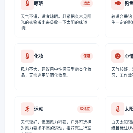
晾晒
钓
适宜
天气不错，适宜晾晒。赶紧把久未见阳
较适合垂钓
光的衣物搬出来吸收一下太阳的味道
生一定的影
吧！
化妆
心
保湿
风力不大，建议用中性保湿型霜类化妆
天气较好，
品，无需选用防晒化妆品。
习、工作效
运动
太
较适宜
天气较好，但因风力稍强，户外可选择
白天太阳辐
对风力要求不高的运动，推荐您进行室
级且标注UV