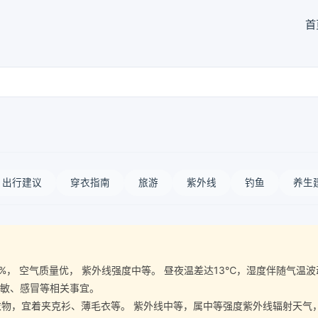
首
出行建议
穿衣指南
旅游
紫外线
钓鱼
养生
湿度63%， 空气质量优， 紫外线强度中等。 昼夜温差达13℃，湿度伴随
过敏、感冒等相关事宜。
宜着夹克衫、薄毛衣等。 紫外线中等，属中等强度紫外线辐射天气，建议