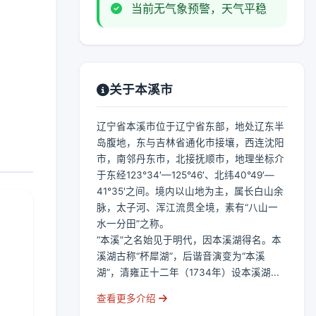
当前无气象预警，天气平稳
关于本溪市
辽宁省本溪市位于辽宁省东部，地处辽东半
岛腹地，东与吉林省通化市接壤，西连沈阳
市，南邻丹东市，北接抚顺市，地理坐标介
于东经123°34′—125°46′、北纬40°49′—
41°35′之间。境内以山地为主，属长白山余
脉，太子河、浑江流贯全境，素有“八山一
水一分田”之称。
“本溪”之名始见于明代，因本溪湖得名。本
溪湖古称“杯犀湖”，后谐音演变为“本溪
湖”，清雍正十二年（1734年）设本溪湖...
查看更多介绍