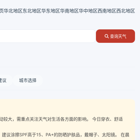
页
华北地区
东北地区
华东地区
华南地区
华中地区
西南地区
西北地区
查询天气
建议
城市选择
气温波动较大，需重点关注天气对生活各方面的影响。 今日穿衣、舒适
涂擦SPF高于15、PA+的防晒护肤品，戴帽子、太阳镜。 在晨