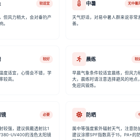
鱼
中暑
较适宜
无中暑
，但风力稍大，会对垂钓产
天气舒适，对易中暑人群来说非常
响。
善。
情
晨练
较好
较
温度适宜，心情会不错，学
早晨气象条件较适宜晨练，但风力
率较高。
大，晨练时请注意选择避风的地点
免迎风锻炼。
阳镜
防晒
必要
射较强，建议佩戴透射比1
属中等强度紫外辐射天气，注意防
380-UV400的浅色太阳镜
建议涂擦SPF指数高于15，PA+的