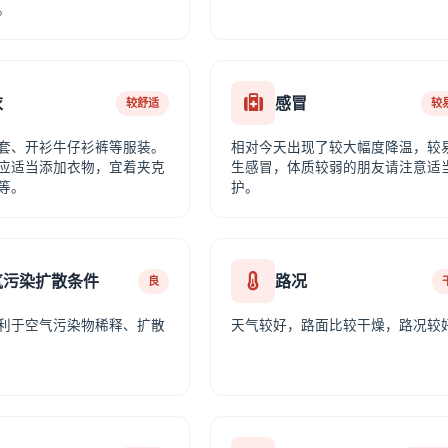
。
衣
感冒
较舒适
较
套、开衫牛仔衫裤等服装。
相对今天出现了较大幅度降温，较
应适当添加衣物，宜着夹克
生感冒，体质较弱的朋友请注意适
等。
护。
气污染扩散条件
路况
良
利于空气污染物稀释、扩散
天气较好，路面比较干燥，路况较