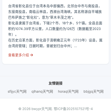
台湾省彰化县位于台湾本岛中部偏西，北邻台中市与南投县，
东接南投县，南临云林县，西濒台湾海峡。其名称源自平埔族
巴布萨族之“彰化社”，意为“草木丰茂之地”。
彰化县隶属于台湾省，下辖2个市、18个乡、5个镇。全县总面
积约1074.39平方公里，人口数量约为126万（数据截至2023
年）。
在历史沿革方面，彰化县于清朝雍正元年（1723年）设县，属
台湾府管辖；日据时期，曾被划归台中州；...
查看更多介绍
友情链接
sfijyc天气网
qlhanq天气网
horaql天气网
bbjgq天气网
© 2026 bwypr天气网.
鄂ICP备2025107521号-4