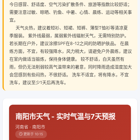
今日感冒、舒适度、空气污染扩散条件、旅游等指数比较舒适；
需要注意过敏、晾晒、钓鱼、中暑、心情、晨练、运动等相关事
宜。
天气炎热，建议着短衫、短裙、短裤、薄型T恤衫等清凉夏
季服装。 紫外线最弱，属弱紫外线辐射天气，无需特别防护。
若长期在户外，建议涂擦SPF在8-12之间的防晒护肤品。 在晨
练方面，不宜，有较强降水，风力稍大，请避免户外晨练，建议
在室内做适当锻炼，保持身体健康。 较不舒适，白天虽然有
雨，但仍无法削弱较高气温带来的暑意，同时降雨造成湿度加大
会您感到有些闷热，不很舒适。 洗车不适宜，将有降水，不宜
洗车，建议至少1天后再洗车。
南阳市天气 - 实时气温与7天预报
河南省 · 南阳市
更新于 10:15