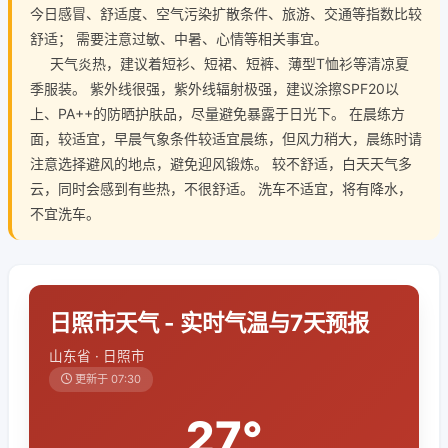
今日感冒、舒适度、空气污染扩散条件、旅游、交通等指数比较
舒适； 需要注意过敏、中暑、心情等相关事宜。
天气炎热，建议着短衫、短裙、短裤、薄型T恤衫等清凉夏
季服装。 紫外线很强，紫外线辐射极强，建议涂擦SPF20以
上、PA++的防晒护肤品，尽量避免暴露于日光下。 在晨练方
面，较适宜，早晨气象条件较适宜晨练，但风力稍大，晨练时请
注意选择避风的地点，避免迎风锻炼。 较不舒适，白天天气多
云，同时会感到有些热，不很舒适。 洗车不适宜，将有降水，
不宜洗车。
日照市天气 - 实时气温与7天预报
山东省 · 日照市
更新于 07:30
27°