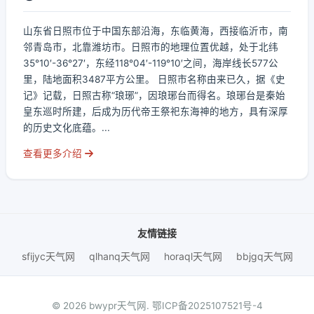
山东省日照市位于中国东部沿海，东临黄海，西接临沂市，南
邻青岛市，北靠潍坊市。日照市的地理位置优越，处于北纬
35°10′-36°27′，东经118°04′-119°10′之间，海岸线长577公
里，陆地面积3487平方公里。 日照市名称由来已久，据《史
记》记载，日照古称“琅琊”，因琅琊台而得名。琅琊台是秦始
皇东巡时所建，后成为历代帝王祭祀东海神的地方，具有深厚
的历史文化底蕴。...
查看更多介绍
友情链接
sfijyc天气网
qlhanq天气网
horaql天气网
bbjgq天气网
© 2026 bwypr天气网.
鄂ICP备2025107521号-4