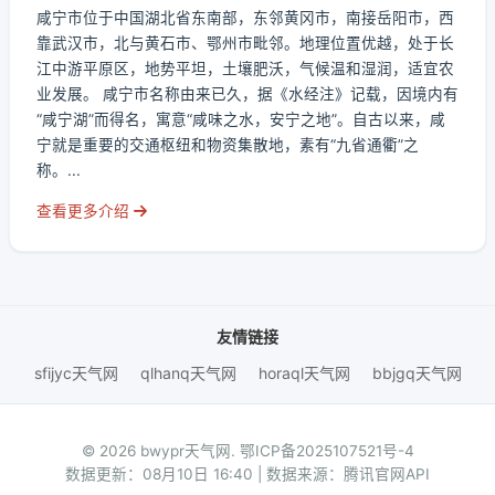
咸宁市位于中国湖北省东南部，东邻黄冈市，南接岳阳市，西
靠武汉市，北与黄石市、鄂州市毗邻。地理位置优越，处于长
江中游平原区，地势平坦，土壤肥沃，气候温和湿润，适宜农
业发展。 咸宁市名称由来已久，据《水经注》记载，因境内有
“咸宁湖”而得名，寓意“咸味之水，安宁之地”。自古以来，咸
宁就是重要的交通枢纽和物资集散地，素有“九省通衢”之
称。...
查看更多介绍
友情链接
sfijyc天气网
qlhanq天气网
horaql天气网
bbjgq天气网
© 2026 bwypr天气网.
鄂ICP备2025107521号-4
数据更新：08月10日 16:40 | 数据来源：腾讯官网API