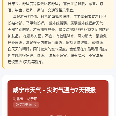
日穿衣、舒适度等指数比较舒适； 需要注意过敏、感冒、晾
晒、钓鱼、晨练、运动、交通等相关事宜。
建议着长袖T恤、衬衫加单裤等服装。年老体弱者宜着针织
长袖衬衫、马甲和长裤。 紫外线最弱，属弱紫外线辐射天气，
无需特别防护。若长期在户外，建议涂擦SPF在8-12之间的防晒
护肤品。 在晨练方面，不宜，有较强降水，风力稍大，请避免
户外晨练，建议在室内做适当锻炼，保持身体健康。 较舒适，
白天天气晴好，同时较大的空气湿度，会使您在午后略感闷热，
但早晚仍很凉爽、舒适。 洗车不适宜，将有降水，不宜洗车，
建议至少1天后再洗车。
咸宁市天气 - 实时气温与7天预报
湖北省 · 咸宁市
更新于 16:40