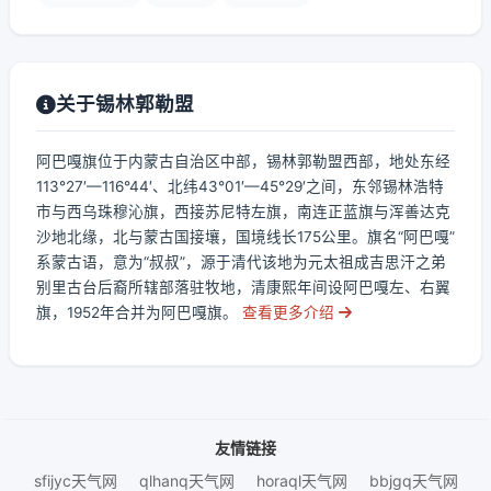
关于锡林郭勒盟
阿巴嘎旗位于内蒙古自治区中部，锡林郭勒盟西部，地处东经
113°27′—116°44′、北纬43°01′—45°29′之间，东邻锡林浩特
市与西乌珠穆沁旗，西接苏尼特左旗，南连正蓝旗与浑善达克
沙地北缘，北与蒙古国接壤，国境线长175公里。旗名“阿巴嘎”
系蒙古语，意为“叔叔”，源于清代该地为元太祖成吉思汗之弟
别里古台后裔所辖部落驻牧地，清康熙年间设阿巴嘎左、右翼
旗，1952年合并为阿巴嘎旗。
查看更多介绍
友情链接
sfijyc天气网
qlhanq天气网
horaql天气网
bbjgq天气网