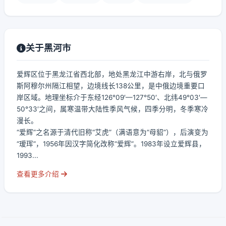
关于黑河市
爱辉区位于黑龙江省西北部，地处黑龙江中游右岸，北与俄罗
斯阿穆尔州隔江相望，边境线长138公里，是中俄边境重要口
岸区域。地理坐标介于东经126°09′—127°50′、北纬49°03′—
50°33′之间，属寒温带大陆性季风气候，四季分明，冬季寒冷
漫长。
“爱辉”之名源于清代旧称“艾虎”（满语意为“母貂”），后演变为
“瑷珲”，1956年因汉字简化改称“爱辉”。1983年设立爱辉县，
1993...
查看更多介绍