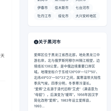
伊春市
佳木斯市
七台河市
牡丹江市
绥化市
大兴安岭地区
关于黑河市
爱辉区位于黑龙江省西北部，地处黑龙江中
合天
游右岸，北与俄罗斯阿穆尔州隔江相望，边
境线长138公里，是中俄边境重要口岸区
域。地理坐标介于东经126°09′—127°50′、
北纬49°03′—50°33′之间，属寒温带大陆性
季风气候，四季分明，冬季寒冷漫长。
“爱辉”之名源于清代旧称“艾虎”（满语意为
“母貂”），后演变为“瑷珲”，1956年因汉字
简化改称“爱辉”。1983年设立爱辉县，
1993...