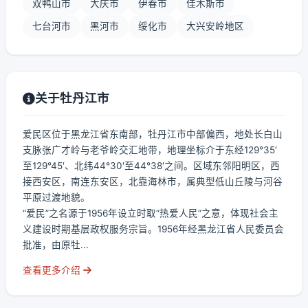
双鸭山市
大庆市
伊春市
佳木斯市
七台河市
黑河市
绥化市
大兴安岭地区
关于牡丹江市
爱民区位于黑龙江省东南部，牡丹江市中部偏西，地处长白山
支脉张广才岭与老爷岭交汇地带，地理坐标介于东经129°35′
至129°45′、北纬44°30′至44°38′之间。区域东邻阳明区，西
接西安区，南连东安区，北靠海林市，属典型低山丘陵与河谷
平原过渡地貌。
“爱民”之名源于1956年设立时取“热爱人民”之意，体现社会主
义建设时期基层政权服务宗旨。1956年经黑龙江省人民委员会
批准，由原牡...
查看更多介绍