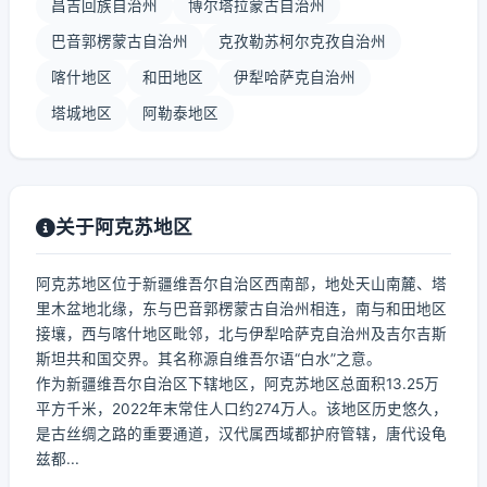
昌吉回族自治州
博尔塔拉蒙古自治州
巴音郭楞蒙古自治州
克孜勒苏柯尔克孜自治州
喀什地区
和田地区
伊犁哈萨克自治州
塔城地区
阿勒泰地区
关于阿克苏地区
阿克苏地区位于新疆维吾尔自治区西南部，地处天山南麓、塔
里木盆地北缘，东与巴音郭楞蒙古自治州相连，南与和田地区
接壤，西与喀什地区毗邻，北与伊犁哈萨克自治州及吉尔吉斯
斯坦共和国交界。其名称源自维吾尔语“白水”之意。
作为新疆维吾尔自治区下辖地区，阿克苏地区总面积13.25万
平方千米，2022年末常住人口约274万人。该地区历史悠久，
是古丝绸之路的重要通道，汉代属西域都护府管辖，唐代设龟
兹都...