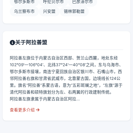
鄂尔多斯市
呼伦贝尔市
巴彦淖尔市
乌兰察布市
兴安盟
锡林郭勒盟
关于阿拉善盟
阿拉善左旗位于内蒙古自治区西部、贺兰山西麓，地处东经
102°09′—106°04′、北纬37°24′—40°08′之间，东与乌海市、
鄂尔多斯市接壤，南连宁夏回族自治区银川市、石嘴山市，西
邻阿拉善右旗和甘肃省武威市，北靠蒙古国，边境线长124公
里。旗名“阿拉善”系蒙古语，意为“五彩斑斓之地”，“左旗”源于
清代阿拉善和硕特旗划分为左、右两翼的行政建制传统。
阿拉善左旗隶属于内蒙古自治区阿拉...
查看更多介绍