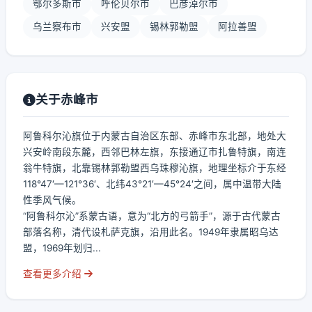
鄂尔多斯市
呼伦贝尔市
巴彦淖尔市
乌兰察布市
兴安盟
锡林郭勒盟
阿拉善盟
关于赤峰市
阿鲁科尔沁旗位于内蒙古自治区东部、赤峰市东北部，地处大
兴安岭南段东麓，西邻巴林左旗，东接通辽市扎鲁特旗，南连
翁牛特旗，北靠锡林郭勒盟西乌珠穆沁旗，地理坐标介于东经
118°47′—121°36′、北纬43°21′—45°24′之间，属中温带大陆
性季风气候。
“阿鲁科尔沁”系蒙古语，意为“北方的弓箭手”，源于古代蒙古
部落名称，清代设札萨克旗，沿用此名。1949年隶属昭乌达
盟，1969年划归...
查看更多介绍