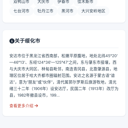
双鸭山市
大庆市
伊春市
佳木斯市
七台河市
牡丹江市
黑河市
大兴安岭地区
关于绥化市
安达市位于黑龙江省西南部，松嫩平原腹地，地处北纬45°20′
—46°13′、东经124°36′—125°47′之间，东与肇东市接壤，西
与大庆市大同区、林甸县毗邻，南连青冈县，北靠肇源县，地
理区位居于哈大齐都市圈辐射范围。安达之名源于蒙古语“谙
达”，意为“朋友”或“伙伴”，清代属郭尔罗斯后旗游牧地，清光
绪三十二年（1906年）设安达厅，民国二年（1913年）改厅为
县，1982年撤县设市，199...
查看更多介绍