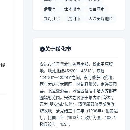
伊春市
佳木斯市
七台河市
牡丹江市
黑河市
大兴安岭地区
关于绥化市
安达市位于黑龙江省西南部，松嫩平原腹
选择
地，地处北纬45°20′—46°13′、东经
124°36′—125°47′之间，东与肇东市接壤，
西与大庆市大同区、林甸县毗邻，南连青冈
县，北靠肇源县，地理区位居于哈大齐都市
圈辐射范围。安达之名源于蒙古语“谙达”，
意为“朋友”或“伙伴”，清代属郭尔罗斯后旗
游牧地，清光绪三十二年（1906年）设安达
厅，民国二年（1913年）改厅为县，1982年
撤县设市，199...