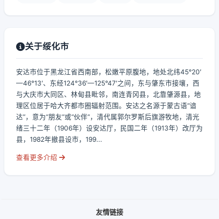
关于绥化市
安达市位于黑龙江省西南部，松嫩平原腹地，地处北纬45°20′
—46°13′、东经124°36′—125°47′之间，东与肇东市接壤，西
与大庆市大同区、林甸县毗邻，南连青冈县，北靠肇源县，地
理区位居于哈大齐都市圈辐射范围。安达之名源于蒙古语“谙
达”，意为“朋友”或“伙伴”，清代属郭尔罗斯后旗游牧地，清光
绪三十二年（1906年）设安达厅，民国二年（1913年）改厅为
县，1982年撤县设市，199...
查看更多介绍
友情链接