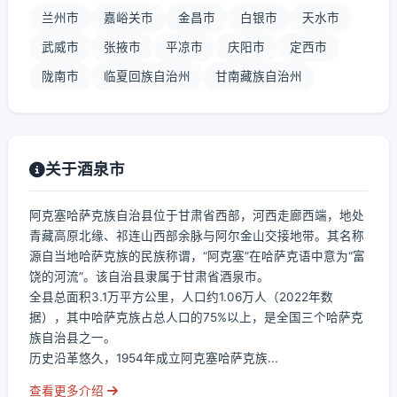
兰州市
嘉峪关市
金昌市
白银市
天水市
武威市
张掖市
平凉市
庆阳市
定西市
陇南市
临夏回族自治州
甘南藏族自治州
关于酒泉市
阿克塞哈萨克族自治县位于甘肃省西部，河西走廊西端，地处
青藏高原北缘、祁连山西部余脉与阿尔金山交接地带。其名称
源自当地哈萨克族的民族称谓，“阿克塞”在哈萨克语中意为“富
饶的河流”。该自治县隶属于甘肃省酒泉市。
全县总面积3.1万平方公里，人口约1.06万人（2022年数
据），其中哈萨克族占总人口的75%以上，是全国三个哈萨克
族自治县之一。
历史沿革悠久，1954年成立阿克塞哈萨克族...
查看更多介绍