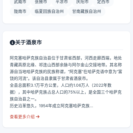
武威市
张掖市
平凉市
庆阳市
定西市
陇南市
临夏回族自治州
甘南藏族自治州
关于酒泉市
阿克塞哈萨克族自治县位于甘肃省西部，河西走廊西端，地处
青藏高原北缘、祁连山西部余脉与阿尔金山交接地带。其名称
源自当地哈萨克族的民族称谓，“阿克塞”在哈萨克语中意为“富
饶的河流”。该自治县隶属于甘肃省酒泉市。
全县总面积3.1万平方公里，人口约1.06万人（2022年数
据），其中哈萨克族占总人口的75%以上，是全国三个哈萨克
族自治县之一。
历史沿革悠久，1954年成立阿克塞哈萨克族...
查看更多介绍